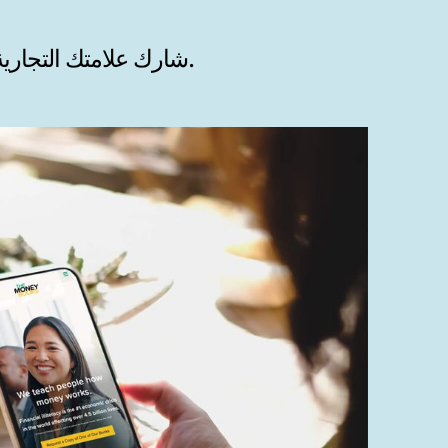
شارك علامتك التجارية وقصتك وقيمتك - وأنشئ مصداقية فورية - من خلال 4 مواقع ويب مذهلة.