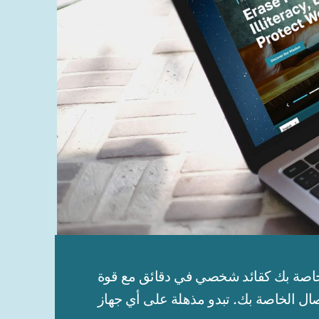
دقائق مع قوة WWONE. ستكون مواقعك الإلكترونية جاهزة للمشاركة مع عملائك