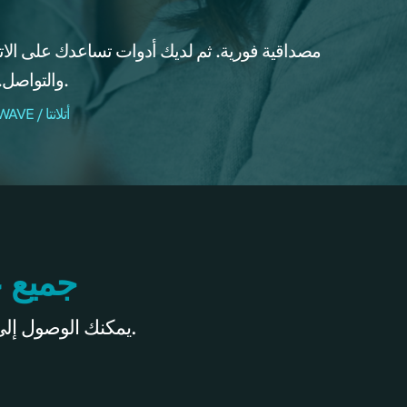
والتواصل. هذه الأدوات ضرورية.
- نويل كيم، قائدة WEALTHWAVE / أتلانتا
جميع ع
داخل WWONE، يمكنك الوصول إلى أدوات ومواد التسويق والمبيعات لجميع علاماتنا التجارية.