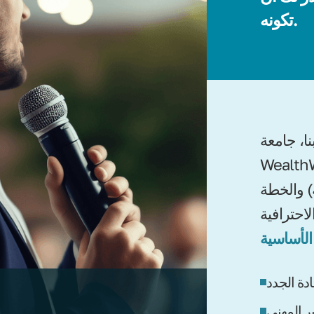
تكونه.
نا، جامعة
ة في WWONE، متاحة لجميع
) والخطة
ادة الجدد
ر المهني