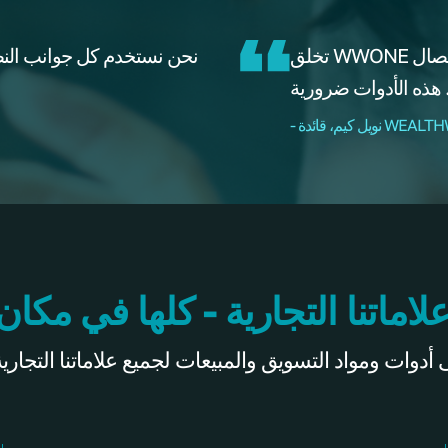
تخلق WWONE مصداقية فورية. ثم لديك أدوات تساعدك على الاتصال
نحن نستخدم كل جوانب النظام ت
لاماتنا التجارية - كلها في مكان