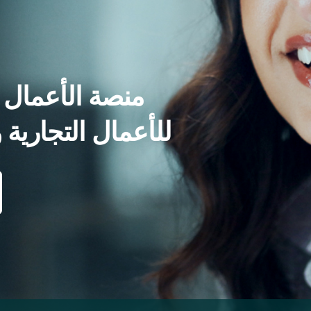
منصة الأعمال و
WealthWave للأعمال التجا