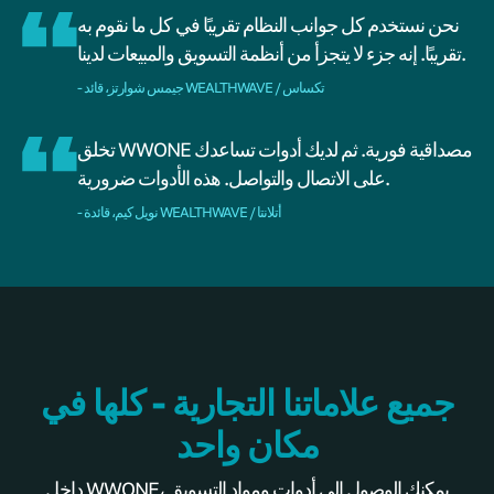
نحن نستخدم كل جوانب النظام تقريبًا في كل ما نقوم به
تقريبًا. إنه جزء لا يتجزأ من أنظمة التسويق والمبيعات لدينا.
- جيمس شوارتز، قائد WEALTHWAVE / تكساس
تخلق WWONE مصداقية فورية. ثم لديك أدوات تساعدك
على الاتصال والتواصل. هذه الأدوات ضرورية.
- نويل كيم، قائدة WEALTHWAVE / أتلانتا
جميع علاماتنا التجارية - كلها في
مكان واحد
داخل WWONE، يمكنك الوصول إلى أدوات ومواد التسويق