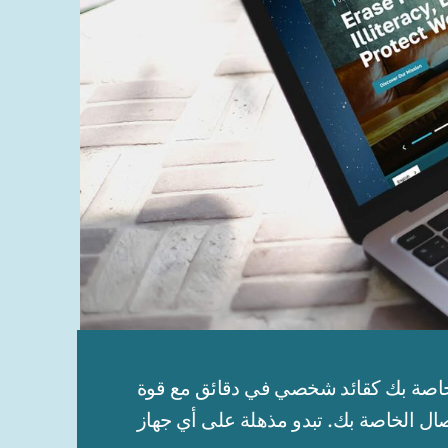
دقائق مع قوة WWONE. ستكون مواقعك الإلكترونية جاهزة للمشاركة مع عملائك