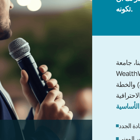
تكونه.
نا، جامعة
ة في WWONE، متاحة لجميع
) والخطة
ادة الجدد
ر المهني