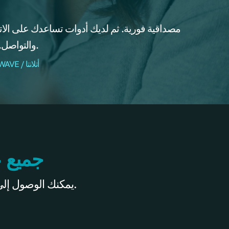
والتواصل. هذه الأدوات ضرورية.
- نويل كيم، قائدة WEALTHWAVE / أتلانتا
جميع ع
داخل WWONE، يمكنك الوصول إلى أدوات ومواد التسويق والمبيعات لجميع علاماتنا التجارية.