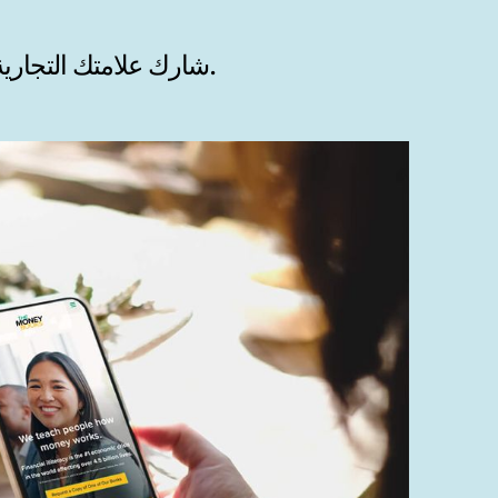
شارك علامتك التجارية وقصتك وقيمتك - وأنشئ مصداقية فورية - من خلال 4 مواقع ويب مذهلة.