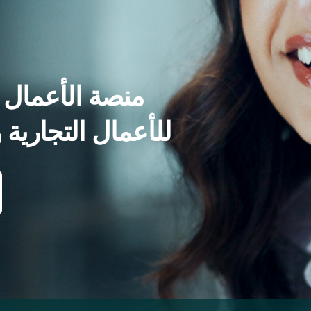
منصة الأعمال و
WealthWave للأعمال التجا