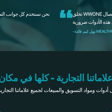
تخلق WWONE مصداقية فورية. ثم لديك أدوات تساعدك على الاتصال
نحن نستخدم كل جوانب النظام ت
لاماتنا التجارية - كلها في مكان