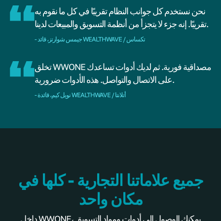
نحن نستخدم كل جوانب النظام تقريبًا في كل ما نقوم به
تقريبًا. إنه جزء لا يتجزأ من أنظمة التسويق والمبيعات لدينا.
- جيمس شوارتز، قائد WEALTHWAVE / تكساس
تخلق WWONE مصداقية فورية. ثم لديك أدوات تساعدك
على الاتصال والتواصل. هذه الأدوات ضرورية.
- نويل كيم، قائدة WEALTHWAVE / أتلانتا
جميع علاماتنا التجارية - كلها في
مكان واحد
داخل WWONE، يمكنك الوصول إلى أدوات ومواد التسويق