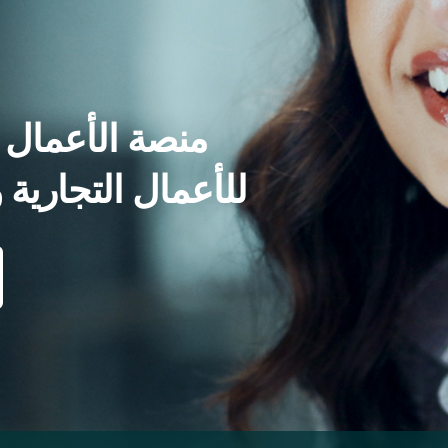
منصة الأعمال و
WealthWave للأعمال التجا