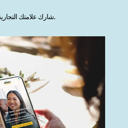
شارك علامتك التجارية وقصتك وقيمتك - وأنشئ مصداقية فورية - من خلال 4 مواقع ويب مذهلة.