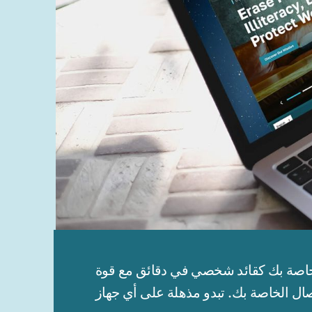
دقائق مع قوة WWONE. ستكون مواقعك الإلكترونية جاهزة للمشاركة مع عملائك