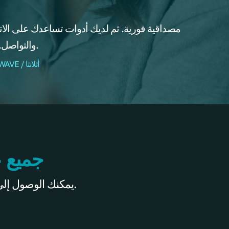
والتواصل. هذه الأدوات ضرورية.
- نويل كيم، قائدة WEALTHWAVE / أتلانتا
جميع ع
داخل WWONE، يمكنك الوصول إلى أدوات ومواد التسويق والمبيعات لجميع علاماتنا التجارية.