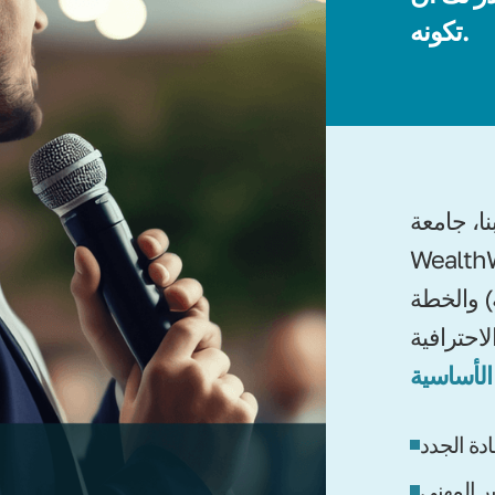
تكونه.
نا، جامعة
ة في WWONE، متاحة لجميع
) والخطة
ادة الجدد
ر المهني