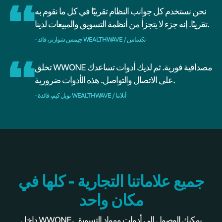
نحن نستخدم كل جوانب النظام تقريبًا في كل ما نقوم به
تقريبًا. إنه جزء لا يتجزأ من أنظمة التسويق والمبيعات لدينا.
- جيمس شوارتز، قائد WEALTHWAVE / تكساس
تخلق WWONE مصداقية فورية. ثم لديك أدوات تساعدك
على الاتصال والتواصل. هذه الأدوات ضرورية.
- نويل كيم، قائدة WEALTHWAVE / أتلانتا
جميع علاماتنا التجارية - كلها في
مكان واحد
داخل WWONE، يمكنك الوصول إلى أدوات ومواد التسويق